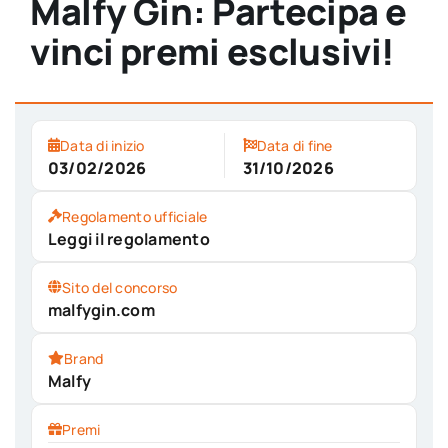
Malfy Gin: Partecipa e
vinci premi esclusivi!
Data di inizio
Data di fine
03/02/2026
31/10/2026
Regolamento ufficiale
Leggi il regolamento
Sito del concorso
malfygin.com
Brand
Malfy
Premi