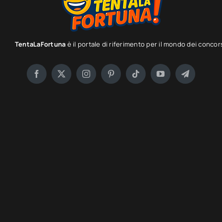
TentaLaFortuna
è il portale di riferimento per il mondo dei concor