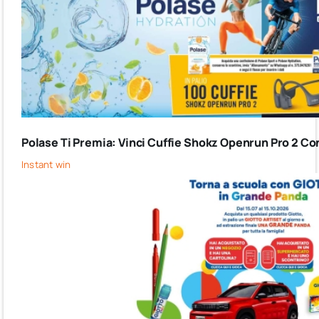
Polase Ti Premia: Vinci Cuffie Shokz Openrun Pro 2 Co
Instant win