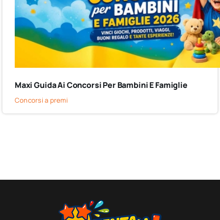
Maxi Guida Ai Concorsi Per Bambini E Famiglie
Concorsi a premi