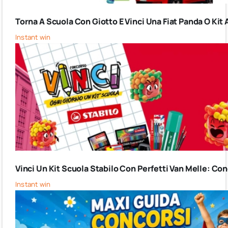
Torna A Scuola Con Giotto E Vinci Una Fiat Panda O Kit 
Instant win
Vinci Un Kit Scuola Stabilo Con Perfetti Van Melle: C
Instant win