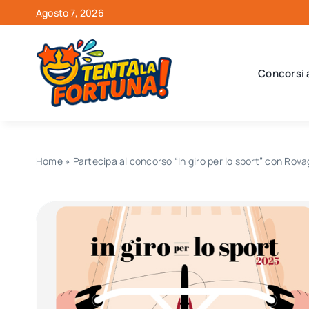
Salta
Agosto 7, 2026
al
contenuto
Concorsi 
Home
»
Partecipa al concorso “In giro per lo sport” con Rovag