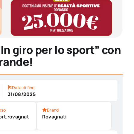
In giro per lo sport” con
grande!
Data di fine
31/08/2025
rso
Brand
ort.rovagnat
Rovagnati