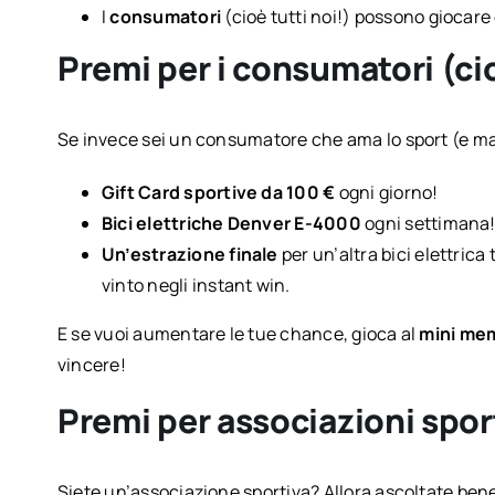
I
consumatori
(cioè tutti noi!) possono giocare
Premi per i consumatori (ci
Se invece sei un consumatore che ama lo sport (e mag
Gift Card sportive da 100 €
ogni giorno!
Bici elettriche Denver E-4000
ogni settimana
Un’estrazione finale
per un’altra bici elettric
vinto negli instant win.
E se vuoi aumentare le tue chance, gioca al
mini me
vincere!
Premi per associazioni spo
Siete un’associazione sportiva? Allora ascoltate ben