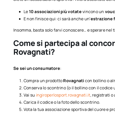
Le
10 associazioni più votate
vincono un
vouc
E non finisce qui: ci sarà anche un’
estrazione f
Insomma, basta solo farvi conoscere… e sperare nel ti
Come si partecipa al concors
Rovagnati?
Se sei un consumatore
:
Compra un prodotto
Rovagnati
con bollino o a
Conserva lo scontrino (o il bollino con il codice
Vai su
ingiroperlosport.rovagnati.it
, registrati o
Carica il codice o la foto dello scontrino.
Vota la tua associazione sportiva del cuore e pr