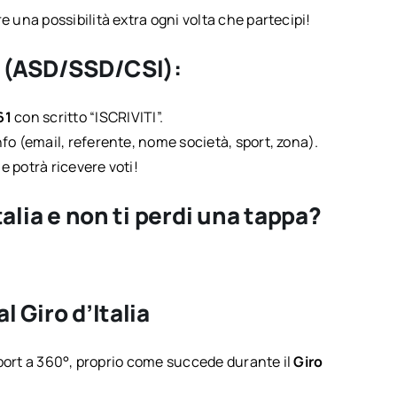
e una possibilità extra ogni volta che partecipi!
a (ASD/SSD/CSI)
:
61
con scritto “ISCRIVITI”.
nfo (email, referente, nome società, sport, zona).
e potrà ricevere voti!
talia e non ti perdi una tappa?
al
Giro d’Italia
o sport a 360°, proprio come succede durante il
Giro