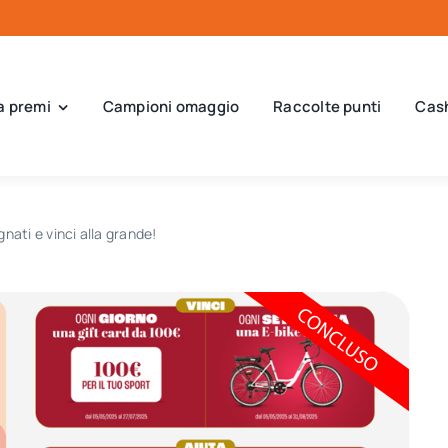
a premi
Campioni omaggio
Raccolte punti
Cas
nati e vinci alla grande!