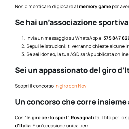
Non dimenticare di giocare al
memory game
per aver
Se hai un’associazione sportiv
Invia un messaggio su WhatsApp al
375 847 62
Segui le istruzioni: ti verranno chieste alcune i
Se sei idoneo, la tua ASD sarà pubblicata online 
Sei un appassionato del giro d’I
Scopri il concorso
In giro con Novi
Un concorso che corre insieme 
Con “
In giro per lo sport
”,
Rovagnati
fa il tifo per l
d’Italia
. È un’occasione unica per: