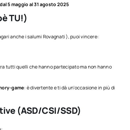
dal 5 maggio al 31 agosto 2025
oè TU!)
ari anche i salumi Rovagnati ), puoi vincere:
!
a tra tutti quelli che hanno partecipato ma non hanno
mory-game
: è divertente e ti dà un’occasione in più di
rtive (ASD/CSI/SSD)
e: