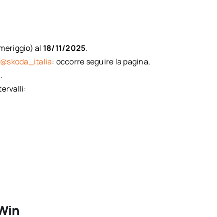
meriggio) al
18/11/2025
.
m
@skoda_italia
: occorre seguire la pagina,
.
ervalli:
 Win