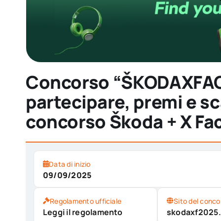
Concorso “ŠKODAXFA
partecipare, premi e s
concorso Škoda + X Fa
Data di inizio
09/09/2025
Regolamento ufficiale
Sito del conco
Leggi il regolamento
skodaxf2025.