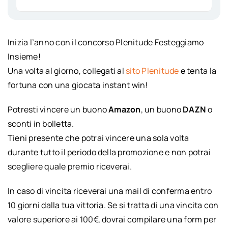
Inizia l’anno con il concorso Plenitude Festeggiamo
Insieme!
Una volta al giorno, collegati al
sito Plenitude
e tenta la
fortuna con una giocata instant win!
Potresti vincere un buono
Amazon
, un buono
DAZN
o
sconti in bolletta.
Tieni presente che potrai vincere una sola volta
durante tutto il periodo della promozione e non potrai
scegliere quale premio riceverai.
In caso di vincita riceverai una mail di conferma entro
10 giorni dalla tua vittoria. Se si tratta di una vincita con
valore superiore ai 100€, dovrai compilare una form per