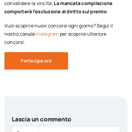
convalidare la vincita.
La mancata compilazione
comporterà l’esclusione al diritto sul premio
.
Vuoi scoprire nuovi concorsi ogni giorno? Segui il
nostro canale
Instagram
per scoprire ulteriore
concorsi.
Partecipa ora
Lascia un commento
Comment