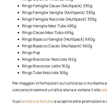
Ringo Famiglia Cacao (Multipack) 330g
Ringo Famiglia Vaniglia (Multipack) 330g
Ringo Famiglia Nocciola (Multipack) 330g
Ringo Vaniglia Maxi Tubo 495g
Ringo Cacao Maxi Tubo 495g
Ringo Bipacco Vaniglia (Multipack) 660g
Ringo Bipacco Cacao (Multipack) 660g
Ringo Pop
Ringo Biscocioc Nocciola 162g
Ringo Biscocioc Latte 162g
Ringo Tubo Nocciola 165g
Per maggiori informazioni sul concorso vi invitiamo a
concorso Insieme è un’altra storia e visitare il sito
ww
Vuoi
tentare la fortuna
e scoprire altre promozioni e