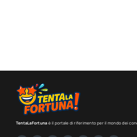
TentaLaFortuna
è il portale di riferimento per il mondo dei con