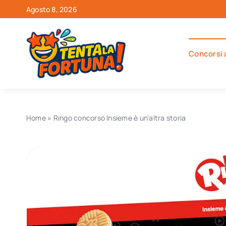
Salta
Agosto 8, 2026
al
contenuto
Concorsi 
Home
»
Ringo concorso Insieme è un’altra storia