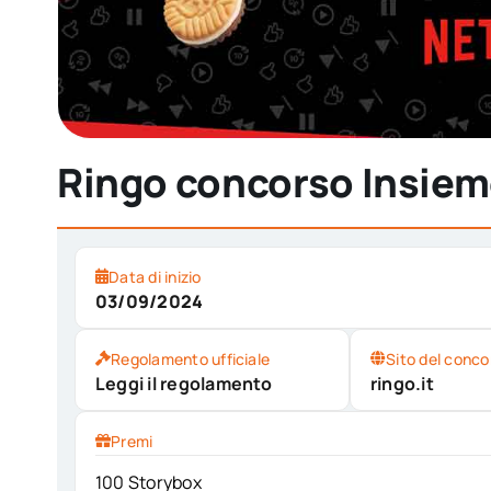
Ringo concorso Insieme
Data di inizio
03/09/2024
Regolamento ufficiale
Sito del conco
Leggi il regolamento
ringo.it
Premi
100 Storybox