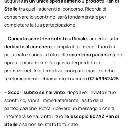
acquista
in un’unica spesa almeno 2 prodotti Pan di
Stelle
tra quelli aderenti al concorso. Ricorda di
conservare lo scontrino, sarà fondamentale per
completare la tua partecipazione.
–
Carica lo scontrino sul sito ufficiale:
accedi al
sito
dedicato al concorso
, compila il form con i tuoi dati
personali e carica la foto dello
scontrino parlante
(che
riporta chiaramente l’acquisto dei prodotti in
promozione). In alternativa, puoi partecipare anche
telefonicamente chiamando il numero
02.49962425
.
–
Scopri subito se hai vinto:
dopo aver inviato il tuo
scontrino, saprai immediatamente l’esito della
partecipazione. Potrai ricevere un messaggio che ti
informerà se hai vinto il tuo
Telescopio 607AZ Pan di
Stelle
o se non sei stato fortunato.