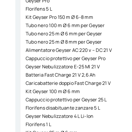
Geyser Pro
Florifens 5 L
Kit Geyser Pro 150 m Ø 6-8 mm
Tubo nero 100 m Ø 6 mm per Geyser
Tubo nero 25 m Ø 6 mm per Geyser
Tubo nero 25 m Ø 8 mm per Geyser
Alimentatore Geyser AC 220 v – DC 21 V
Cappuccio protettivo per Geyser Pro
Geyser Nebulizzatore E-25 MI 21 V
Batteria Fast Charge 21 V 2,6 Ah
Caricabatterie doppio Fast Charge 21 V
Kit Geyser 100 m Ø 6 mm
Cappuccio protettivo per Geyser 25 L
Florifens disabituante zanzare 5 L
Geyser Nebulizzatore 4 L Li-lon
Florifens 1 L