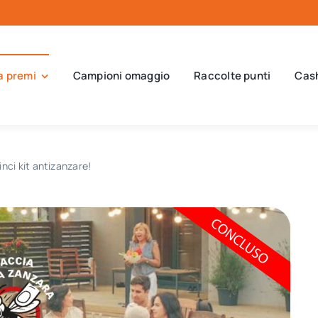
a premi
Campioni omaggio
Raccolte punti
Cas
inci kit antizanzare!