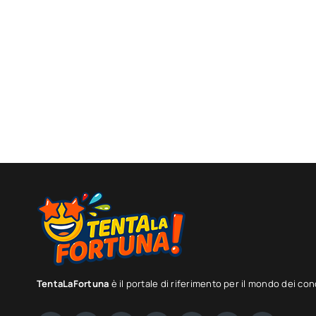
TentaLaFortuna
è il portale di riferimento per il mondo dei con