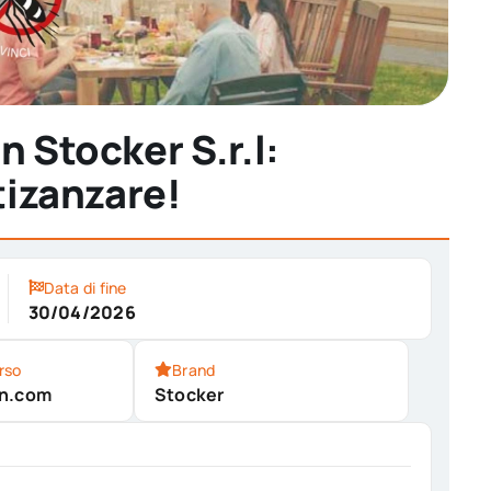
n Stocker S.r.l:
ntizanzare!
Data di fine
30/04/2026
rso
Brand
en.com
Stocker