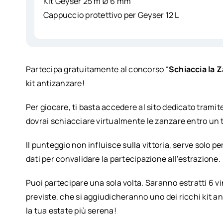
Kit Geyser 25 m Ø 6 mm
Cappuccio protettivo per Geyser 12 L
Partecipa gratuitamente al concorso “
Schiaccia la Z
kit antizanzare!
Per giocare, ti basta accedere al sito dedicato trami
dovrai schiacciare virtualmente le zanzare entro un 
Il punteggio non influisce sulla vittoria, serve solo pe
dati per convalidare la partecipazione all’estrazione.
Puoi partecipare una sola volta. Saranno estratti 6 vin
previste, che si aggiudicheranno uno dei ricchi kit a
la tua estate più serena!