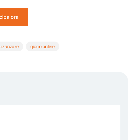
cipa ora
tizanzare
gioco online