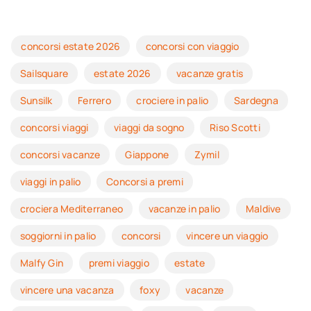
concorsi estate 2026
concorsi con viaggio
Sailsquare
estate 2026
vacanze gratis
Sunsilk
Ferrero
crociere in palio
Sardegna
concorsi viaggi
viaggi da sogno
Riso Scotti
concorsi vacanze
Giappone
Zymil
viaggi in palio
Concorsi a premi
crociera Mediterraneo
vacanze in palio
Maldive
soggiorni in palio
concorsi
vincere un viaggio
Malfy Gin
premi viaggio
estate
vincere una vacanza
foxy
vacanze