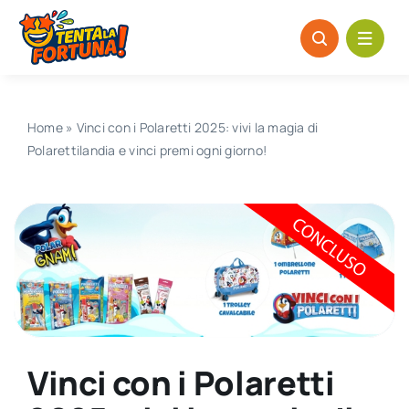
Salta
al
contenuto
Home
»
Vinci con i Polaretti 2025: vivi la magia di
Polarettilandia e vinci premi ogni giorno!
Vinci con i Polaretti