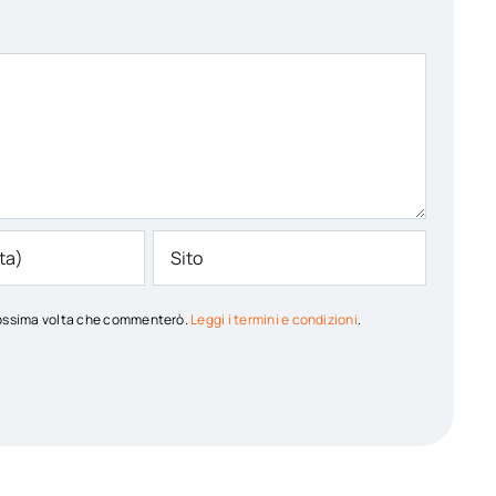
 prossima volta che commenterò.
Leggi i termini e condizioni
.