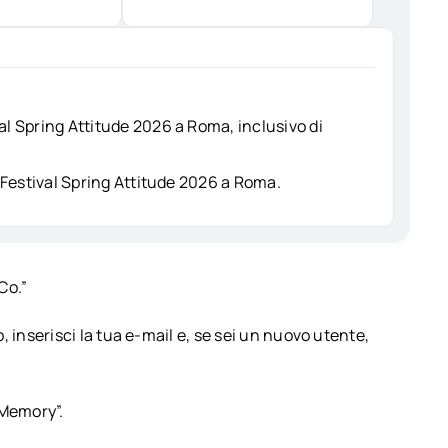
al Spring Attitude 2026 a Roma, inclusivo di
l Festival Spring Attitude 2026 a Roma.
Co.”
 inserisci la tua e-mail e, se sei un nuovo utente,
“Memory”.