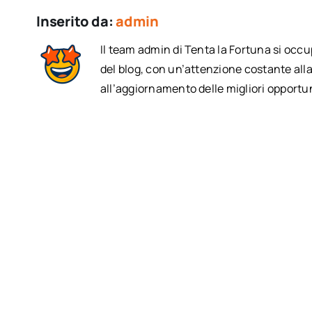
Inserito da:
admin
Il team admin di Tenta la Fortuna si occ
del blog, con un’attenzione costante alla
all’aggiornamento delle migliori opportun