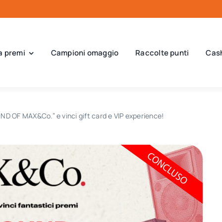
a premi
Campioni omaggio
Raccolte punti
Cas
D OF MAX&Co.” e vinci gift card e VIP experience!