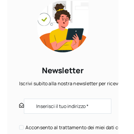
Newsletter
Iscrivi subito alla nostra newsletter per ricevere ogn
Acconsento al trattamento dei miei dati come sp