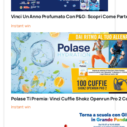
Vinci Un Anno Profumato Con P&G: Scopri Come Parte
Instant win
Polase Ti Premia: Vinci Cuffie Shokz Openrun Pro 2 C
Instant win