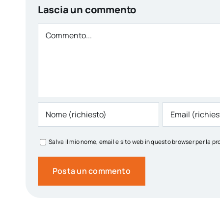
Lascia un commento
Comment
Salva il mio nome, email e sito web in questo browser per la