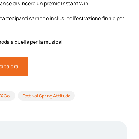
chance di vincere un premio Instant Win.
 partecipanti saranno inclusi nell’estrazione finale per
moda a quella per la musica!
cipa ora
&Co.
Festival Spring Attitude