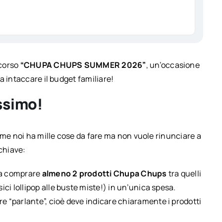
ncorso
“CHUPA CHUPS SUMMER 2026”
, un’occasione
a intaccare il budget familiare!
ssimo!
ome noi ha mille cose da fare ma non vuole rinunciare a
 chiave:
ta comprare
almeno 2 prodotti Chupa Chups
tra quelli
ici lollipop alle buste miste!) in un’unica spesa.
e “parlante”, cioè deve indicare chiaramente i prodotti