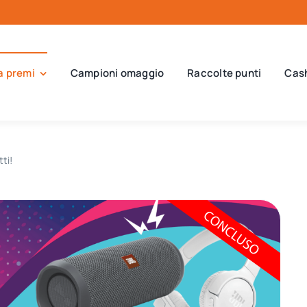
a premi
Campioni omaggio
Raccolte punti
Cas
ti!