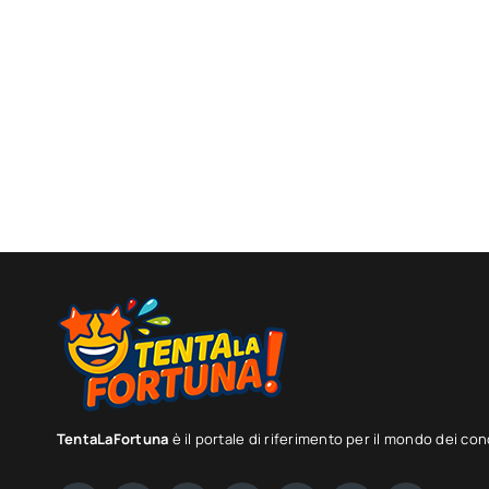
TentaLaFortuna
è il portale di riferimento per il mondo dei con