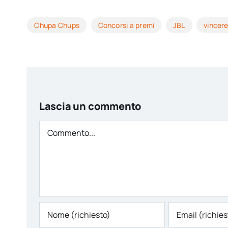
Chupa Chups
Concorsi a premi
JBL
vincer
Lascia un commento
Comment