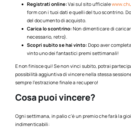
Registrati online:
Vai sul sito ufficiale
www.chu
form con i tuoi dati e quelli del tuo scontrino. 
del documento di acquisto.
Carica lo scontrino:
Non dimenticare di caricare
necessario, retro).
Scopri subito se hai vinto:
Dopo aver completat
vinto uno dei fantastici premi settimanali!
E non finisce qui! Se non vinci subito, potrai parteci
possibilità aggiuntiva di vincere nella stessa session
sempre l’estrazione finale a recupero!
Cosa puoi vincere?
Ogni settimana, in palio c’è un premio che farà la gioi
indimenticabili: