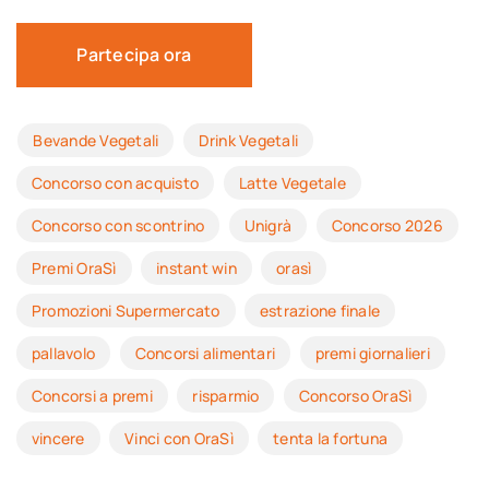
Partecipa ora
Bevande Vegetali
Drink Vegetali
Concorso con acquisto
Latte Vegetale
Concorso con scontrino
Unigrà
Concorso 2026
Premi OraSì
instant win
orasì
Promozioni Supermercato
estrazione finale
pallavolo
Concorsi alimentari
premi giornalieri
Concorsi a premi
risparmio
Concorso OraSì
vincere
Vinci con OraSì
tenta la fortuna