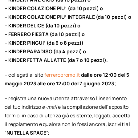
–
KINDER COLAZIONE PIU’ (da 10 pezzi) o
–
KINDER COLAZIONE PIU’ INTEGRALE (da 10 pezzi) o
–
KINDER DELICE (da 10 pezzi) o
– FERRERO
FIESTA (da 10 pezzi) o
– KINDER PINGUI’ (da 6 o 8 pezzi)
– KINDER PARADISO (da 4 pezzi) o
– KINDER FETTA AL LATTE (da 7 o 10 pezzi).
– collegati al sito
ferreropromo.it
dalle ore 12:00 del 5
maggio 2023 alle ore 12:00 del 7 giugno 2023;
– registra una nuova utenza attraverso l’inserimento
del tuo indirizzo
e-mail
e la compilazione dell’apposito
form o, in caso di utenza già esistente, loggati, accetta
il regolamento e qualora non lo fossi ancora, iscriviti al
“
NUTELLA SPACE
”;