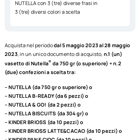
NUTELLA con 3 (tre) diverse frasi in
3 (tre) diversi colori a scelta
Acquista nel periodo
dal
5 maggio 2023 al 28 maggio
2023
, in un unico documento di acquisto,
n.1 (un)
®
vasetto di Nutella
da 750 gr (o superiore) + n.2
(due) confezioni a scelta tra:
– NUTELLA (da 750 gr o superiore) o
– NUTELLA B-READY (da 6 pezzi) o
– NUTELLA & GO! (da 2 pezzi) o
– NUTELLA BISCUITS (da 304 gr) o
–
KINDER BRIOSS (da 10 pezzi) o
–
KINDER BRIOSS LATTE&CACAO (da 10 pezzi) o
–
KINDER PAN E CIOC (da 10 pezzi) o