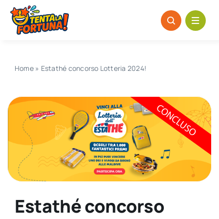
Salta
al
contenuto
Home
»
Estathé concorso Lotteria 2024!
Estathé concorso