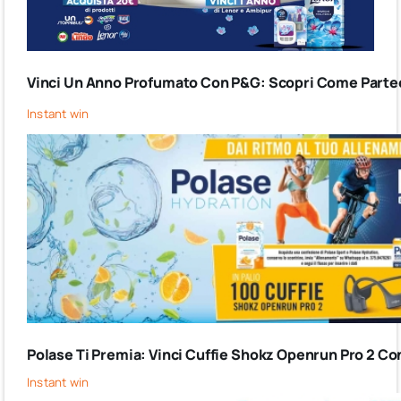
Vinci Un Anno Profumato Con P&G: Scopri Come Partec
Instant win
Polase Ti Premia: Vinci Cuffie Shokz Openrun Pro 2 Co
Instant win