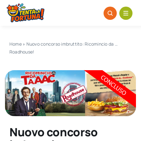
Salta
al
contenuto
Home
»
Nuovo concorso imbruttito: Ricomincio da …
Roadhouse!
Nuovo concorso