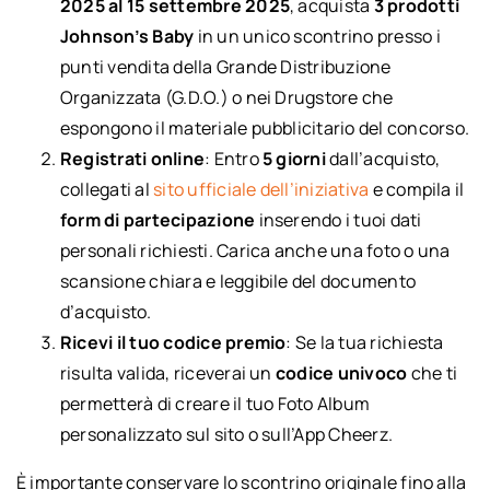
2025 al 15 settembre 2025
, acquista
3 prodotti
Johnson’s Baby
in un unico scontrino presso i
punti vendita della Grande Distribuzione
Organizzata (G.D.O.) o nei Drugstore che
espongono il materiale pubblicitario del concorso.
Registrati online
: Entro
5 giorni
dall’acquisto,
collegati al
sito ufficiale dell’iniziativa
e compila il
form di partecipazione
inserendo i tuoi dati
personali richiesti. Carica anche una foto o una
scansione chiara e leggibile del documento
d’acquisto.
Ricevi il tuo codice premio
: Se la tua richiesta
risulta valida, riceverai un
codice univoco
che ti
permetterà di creare il tuo Foto Album
personalizzato sul sito o sull’App Cheerz.
È importante conservare lo scontrino originale fino alla