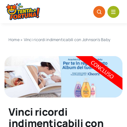
Salta
al
contenuto
Home
»
Vinci ricordi indimenticabili con Johnson’s Baby
Vinci ricordi
indimenticabili con