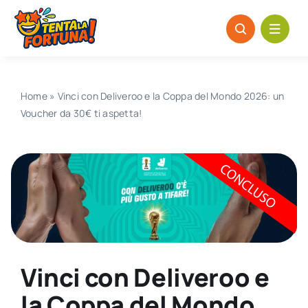
Salta
al
contenuto
Home
»
Vinci con Deliveroo e la Coppa del Mondo 2026: un
Voucher da 30€ ti aspetta!
Vinci con Deliveroo e
la Coppa del Mondo