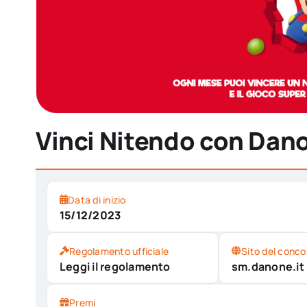
Vinci Nitendo con Dan
Data di inizio
15/12/2023
Regolamento ufficiale
Sito del conco
Leggi il regolamento
sm.danone.it
Premi