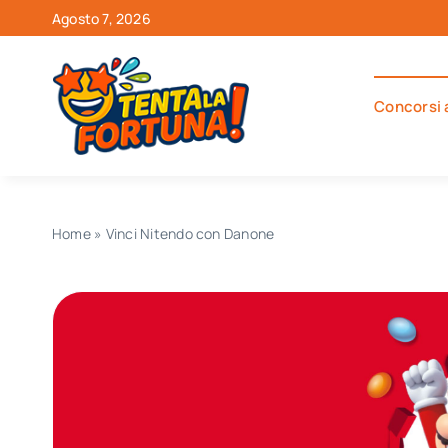
Salta
Agosto 7, 2026
al
contenuto
Concorsi 
Home
»
Vinci Nitendo con Danone