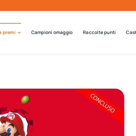
a premi
Campioni omaggio
Raccolte punti
Cas