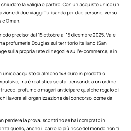
chiudere la valigia e partire. Con un acquisto unico un
trazione di due viaggi Turisanda per due persone, verso
us e Oman.
eriodo preciso: dal 15 ottobre al 15 dicembre 2025. Vale
 una profumeria Douglas sul territorio italiano (San
e sulla propria rete di negozi e sull’e-commerce, e in
 unico acquisto di almeno 149 euro in prodotti o
impulsivo, ma è realistica se stai pensando a un ordine
, trucco, profumo o magari anticipare qualche regalo di
 chi lavora all’organizzazione del concorso, come da
non perdere la prova: scontrino se hai comprato in
nza quello, anche il carrello più ricco del mondo non ti