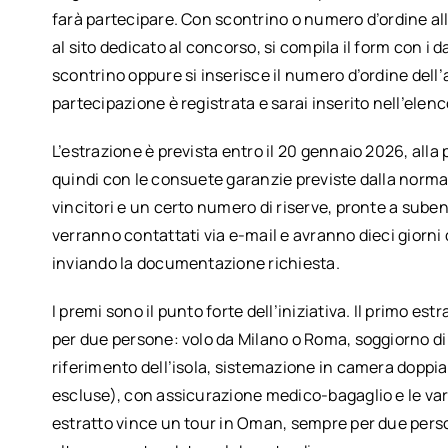
farà partecipare. Con scontrino o numero d’ordine alla
al sito dedicato al concorso, si compila il form con i da
scontrino oppure si inserisce il numero d’ordine dell’
partecipazione è registrata e sarai inserito nell’elenco
L’estrazione è prevista entro il 20 gennaio 2026, alla
quindi con le consuete garanzie previste dalla norma
vincitori e un certo numero di riserve, pronte a sube
verranno contattati via e-mail e avranno dieci giorni
inviando la documentazione richiesta.
I premi sono il punto forte dell’iniziativa. Il primo es
per due persone: volo da Milano o Roma, soggiorno di n
riferimento dell’isola, sistemazione in camera dopp
escluse), con assicurazione medico-bagaglio e le var
estratto vince un tour in Oman, sempre per due perso