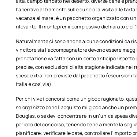
alta, campo tendato nel deserto, diverse cene e pranz
l’aperitivo al tramonto sulle dune o la visita alle tart
vacanza al mare: è un pacchetto organizzato con un t
rilevante. Il montepremi complessivo dichiarato è di 1
Naturalmente ci sono anche alcune condizioni da rispet
vincitore sia l’accompagnatore devono essere maggior
prenotazione va fatta con un certo anticipo rispetto a
precise, con esclusioni di alta stagione indicate nel 
spese extra non previste dal pacchetto (escursioni fa
Italia e così via).
Per chi vive i concorsi come un gioco ragionato, qu
se organizzo bene l’acquisto mi gioco anche un premi
Douglas, o se devi concentrare in un’unica spesa diver
periodo del concorso, tenendo bene a mente la soglia 
pianificare: verificare le date, controllare l’importo 