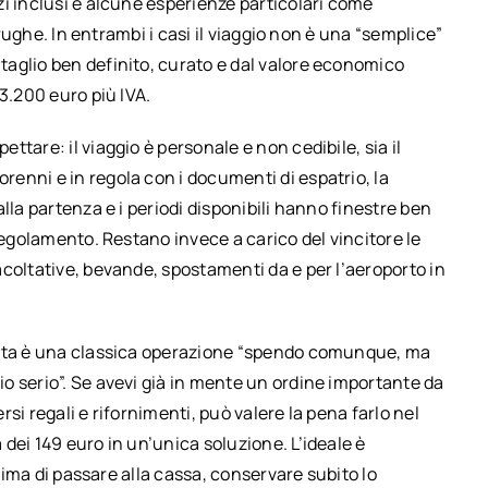
i inclusi e alcune esperienze particolari come
arughe. In entrambi i casi il viaggio non è una “semplice”
aglio ben definito, curato e dal valore economico
3.200 euro più IVA.
tare: il viaggio è personale e non cedibile, sia il
enni e in regola con i documenti di espatrio, la
lla partenza e i periodi disponibili hanno finestre ben
regolamento. Restano invece a carico del vincitore le
coltative, bevande, spostamenti da e per l’aeroporto in
esta è una classica operazione “spendo comunque, ma
o serio”. Se avevi già in mente un ordine importante da
si regali e rifornimenti, può valere la pena farlo nel
dei 149 euro in un’unica soluzione. L’ideale è
prima di passare alla cassa, conservare subito lo