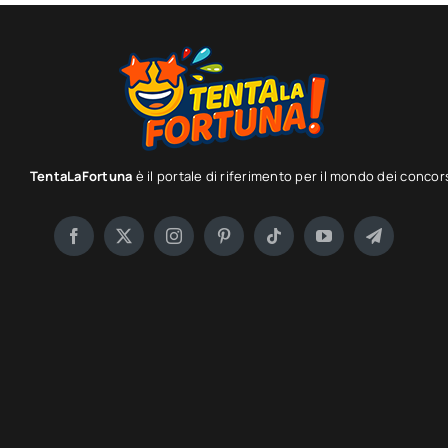
TentaLaFortuna
è il portale di riferimento per il mondo dei concor