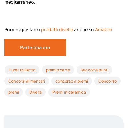
mediterraneo.
Puoi acquistare i
prodotti divella
anche su
Amazon
Partecipa ora
Punti trulletto
premio certo
Raccolte punti
Concorsi alimentari
concorso a premi
Concorso
premi
Divella
Premi in ceramica