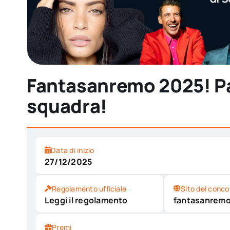
Fantasanremo 2025! Pa
squadra!
Data di inizio
27/12/2025
Regolamento ufficiale
Sito del conco
Leggi il regolamento
fantasanrem
Premi