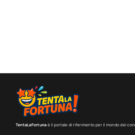
TentaLaFortuna
è il portale di riferimento per il mondo dei con