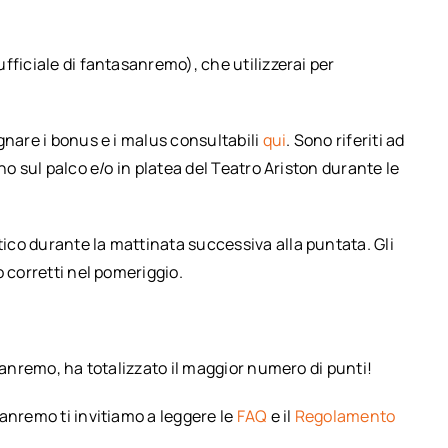
fficiale di fantasanremo), che utilizzerai per
gnare i bonus e i malus consultabili
qui
. Sono riferiti ad
no sul palco e/o in platea del Teatro Ariston durante le
co durante la mattinata successiva alla puntata. Gli
 corretti nel pomeriggio.
Sanremo, ha totalizzato il maggior numero di punti!
anremo ti invitiamo a leggere le
FAQ
e il
Regolamento