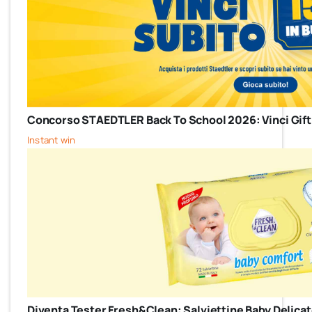
Concorso STAEDTLER Back To School 2026: Vinci Gift
Instant win
Diventa Tester Fresh&Clean: Salviettine Baby Delicate 