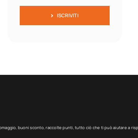
ISCRIVITI
 omaggio, buoni sconto, raccolte punti, tutto ciò che ti può aiutare a ris