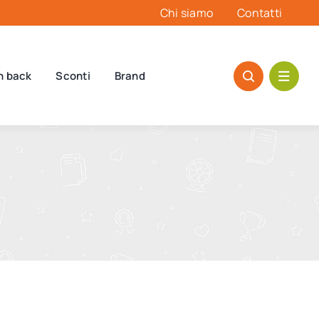
Chi siamo
Contatti
h back
Sconti
Brand