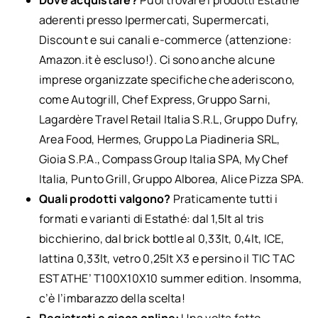
Dove acquistare?
Puoi trovare i prodotti Estathé
aderenti presso Ipermercati, Supermercati,
Discount e sui canali e-commerce (attenzione:
Amazon.it è escluso!). Ci sono anche alcune
imprese organizzate specifiche che aderiscono,
come Autogrill, Chef Express, Gruppo Sarni,
Lagardère Travel Retail Italia S.R.L, Gruppo Dufry,
Area Food, Hermes, Gruppo La Piadineria SRL,
Gioia S.P.A., Compass Group Italia SPA, My Chef
Italia, Punto Grill, Gruppo Alborea, Alice Pizza SPA.
Quali prodotti valgono?
Praticamente tutti i
formati e varianti di Estathé: dal 1,5lt al tris
bicchierino, dal brick bottle al 0,33lt, 0,4lt, ICE,
lattina 0,33lt, vetro 0,25lt X3 e persino il TIC TAC
ESTATHE’ T100X10X10 summer edition. Insomma,
c’è l’imbarazzo della scelta!