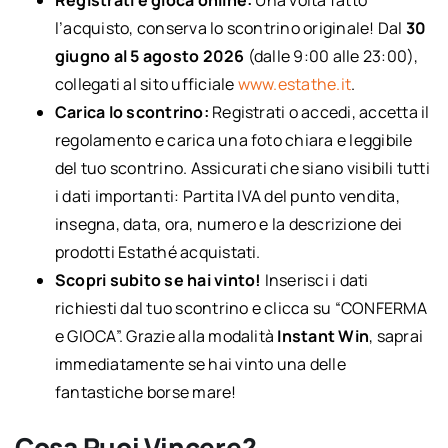
Registrati e gioca online:
Una volta fatto
l’acquisto, conserva lo scontrino originale! Dal
30
giugno al 5 agosto 2026
(dalle 9:00 alle 23:00),
collegati al sito ufficiale
www.estathe.it
.
Carica lo scontrino:
Registrati o accedi, accetta il
regolamento e carica una foto chiara e leggibile
del tuo scontrino. Assicurati che siano visibili tutti
i dati importanti: Partita IVA del punto vendita,
insegna, data, ora, numero e la descrizione dei
prodotti Estathé acquistati.
Scopri subito se hai vinto!
Inserisci i dati
richiesti dal tuo scontrino e clicca su “CONFERMA
e GIOCA”. Grazie alla modalità
Instant Win
, saprai
immediatamente se hai vinto una delle
fantastiche borse mare!
Cosa Puoi Vincere?