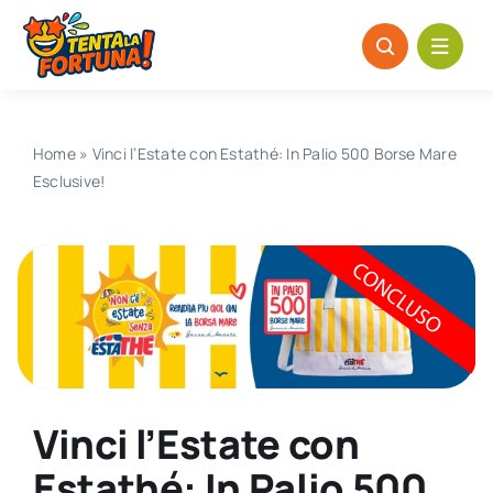
Salta
al
contenuto
Home
»
Vinci l’Estate con Estathé: In Palio 500 Borse Mare
Esclusive!
Vinci l’Estate con
Estathé: In Palio 500