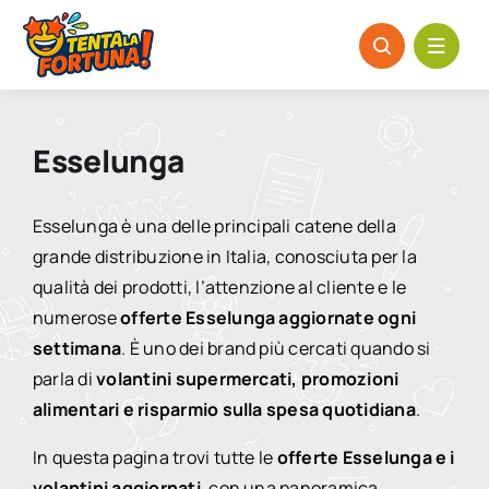
Salta
al
contenuto
Esselunga
Esselunga è una delle principali catene della
grande distribuzione in Italia, conosciuta per la
qualità dei prodotti, l’attenzione al cliente e le
numerose
offerte Esselunga aggiornate ogni
settimana
. È uno dei brand più cercati quando si
parla di
volantini supermercati, promozioni
alimentari e risparmio sulla spesa quotidiana
.
In questa pagina trovi tutte le
offerte Esselunga e i
volantini aggiornati
, con una panoramica