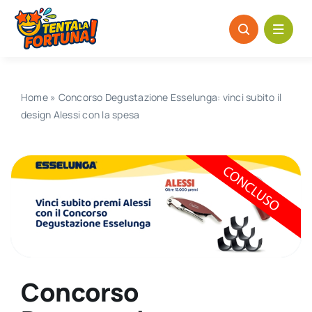
Salta
al
contenuto
Home
»
Concorso Degustazione Esselunga: vinci subito il
design Alessi con la spesa
Concorso