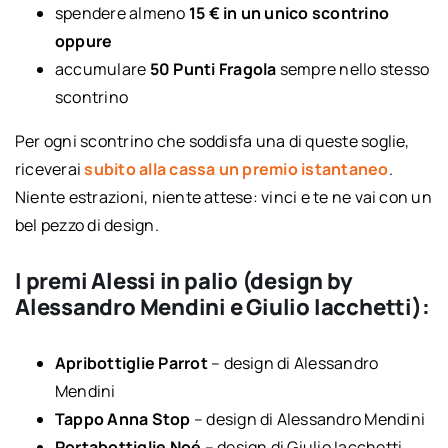
spendere almeno
15 € in un unico scontrino
oppure
accumulare
50 Punti Fragola
sempre nello stesso
scontrino
Per ogni scontrino che soddisfa una di queste soglie,
riceverai
subito alla cassa un premio istantaneo
.
Niente estrazioni, niente attese: vinci e te ne vai con un
bel pezzo di design.
I premi Alessi in palio (design by
Alessandro Mendini e Giulio Iacchetti):
Apribottiglie Parrot
– design di Alessandro
Mendini
Tappo Anna Stop
– design di Alessandro Mendini
Portabottiglie Noé
– design di Giulio Iacchetti