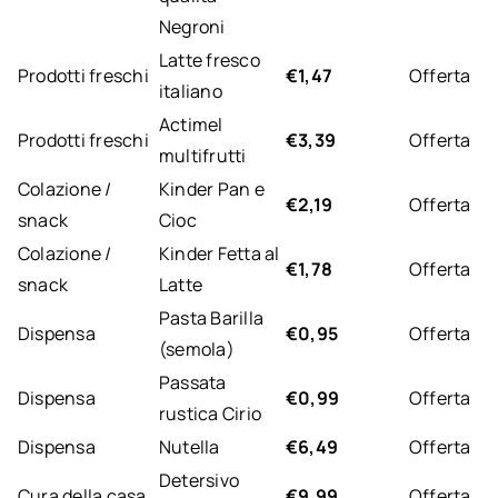
Negroni
Latte fresco
Prodotti freschi
€1,47
Offerta
italiano
Actimel
Prodotti freschi
€3,39
Offerta
multifrutti
Colazione /
Kinder Pan e
€2,19
Offerta
snack
Cioc
Colazione /
Kinder Fetta al
€1,78
Offerta
snack
Latte
Pasta Barilla
Dispensa
€0,95
Offerta
(semola)
Passata
Dispensa
€0,99
Offerta
rustica Cirio
Dispensa
Nutella
€6,49
Offerta
Detersivo
Cura della casa
€9,99
Offerta