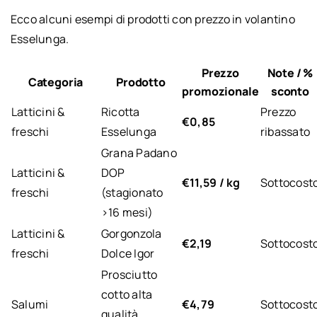
Ecco alcuni esempi di prodotti con prezzo in volantino
Esselunga.
Prezzo
Note / %
Categoria
Prodotto
promozionale
sconto
Latticini &
Ricotta
Prezzo
€0,85
freschi
Esselunga
ribassato
Grana Padano
Latticini &
DOP
€11,59 / kg
Sottocost
freschi
(stagionato
>16 mesi)
Latticini &
Gorgonzola
€2,19
Sottocost
freschi
Dolce Igor
Prosciutto
cotto alta
Salumi
€4,79
Sottocost
qualità