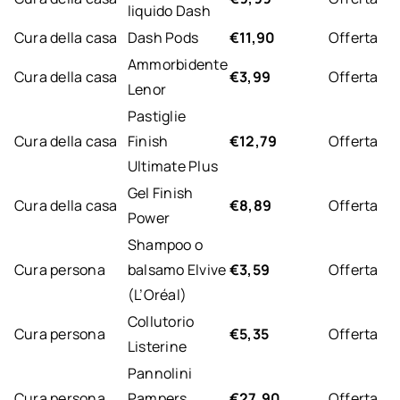
liquido Dash
Cura della casa
Dash Pods
€11,90
Offerta
Ammorbidente
Cura della casa
€3,99
Offerta
Lenor
Pastiglie
Cura della casa
Finish
€12,79
Offerta
Ultimate Plus
Gel Finish
Cura della casa
€8,89
Offerta
Power
Shampoo o
Cura persona
balsamo Elvive
€3,59
Offerta
(L’Oréal)
Collutorio
Cura persona
€5,35
Offerta
Listerine
Pannolini
Cura persona
Pampers
€27,90
Offerta