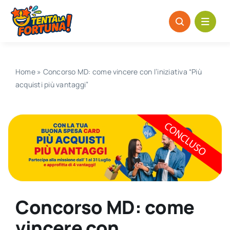
Salta
al
contenuto
Home
»
Concorso MD: come vincere con l’iniziativa “Più
acquisti più vantaggi”
Concorso MD: come
vincere con