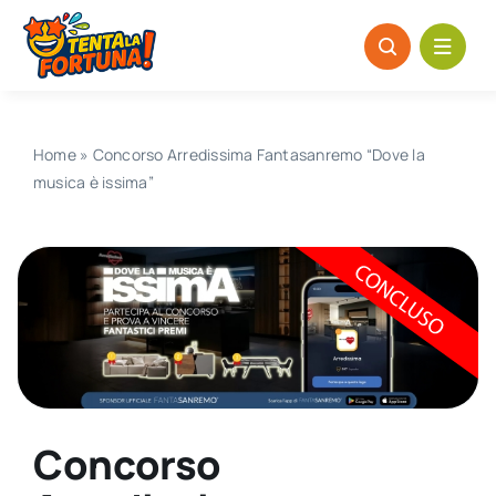
Salta
al
contenuto
Home
»
Concorso Arredissima Fantasanremo “Dove la
musica è issima”
Concorso