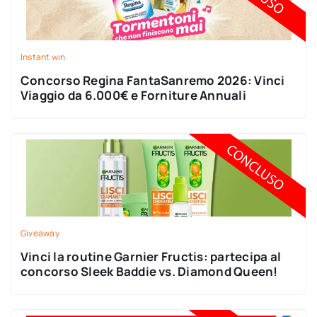
Instant win
Concorso Regina FantaSanremo 2026: Vinci
Viaggio da 6.000€ e Forniture Annuali
Giveaway
Vinci la routine Garnier Fructis: partecipa al
concorso Sleek Baddie vs. Diamond Queen!