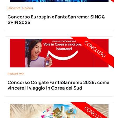
Concorsi a premi
Concorso Eurospin x FantaSanremo: SING &
SPIN 2026
Instant win
Concorso Colgate FantaSanremo 2026: come
vincere il viaggio in Corea del Sud