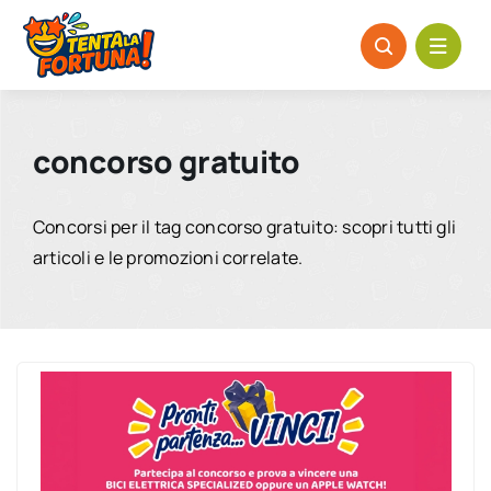
Salta
al
contenuto
concorso gratuito
Concorsi per il tag concorso gratuito: scopri tutti gli
articoli e le promozioni correlate.