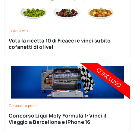
Instant win
Vota la ricetta 10 di Ficacci e vinci subito
cofanetti di olive!
Concorsi a premi
Concorso Liqui Moly Formula 1: Vinci il
Viaggio a Barcellona e iPhone 16