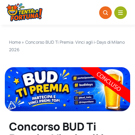
Salta
al
contenuto
Home
»
Concorso BUD Ti Premia: Vinci agli i-Days di Milano
2026
Concorso BUD Ti