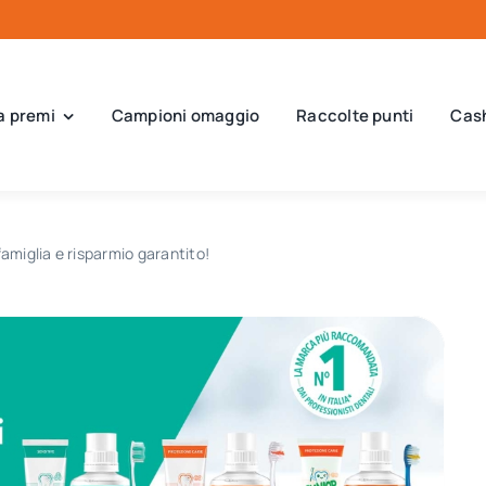
a premi
Campioni omaggio
Raccolte punti
Cas
famiglia e risparmio garantito!