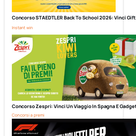
Concorso STAEDTLER Back To School 2026: Vinci Gift
Instant win
Concorso Zespri: Vinci Un Viaggio In Spagna E Gadget
Concorsi a premi