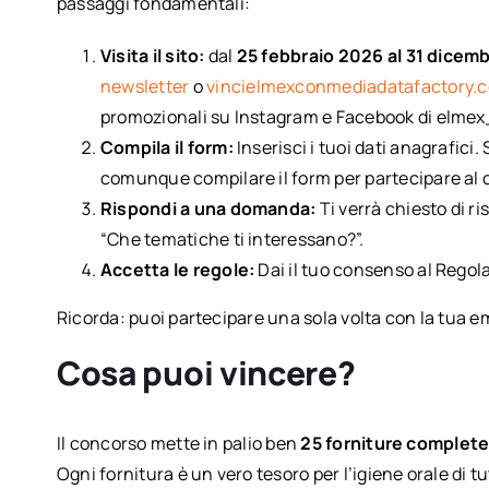
passaggi fondamentali:
Visita il sito:
dal
25 febbraio 2026 al 31 dicem
newsletter
o
vincielmexconmediadatafactory.
promozionali su Instagram e Facebook di elmex_
Compila il form:
Inserisci i tuoi dati anagrafici.
comunque compilare il form per partecipare al c
Rispondi a una domanda:
Ti verrà chiesto di 
“Che tematiche ti interessano?”.
Accetta le regole:
Dai il tuo consenso al Regola
Ricorda: puoi partecipare una sola volta con la tua em
Cosa puoi vincere?
Il concorso mette in palio ben
25 forniture complete
Ogni fornitura è un vero tesoro per l’igiene orale di tu