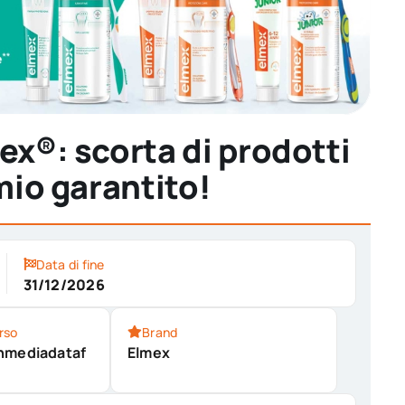
ex®: scorta di prodotti
rmio garantito!
Data di fine
31/12/2026
rso
Brand
nmediadataf
Elmex