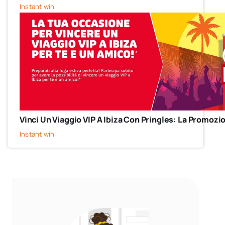
Instant win
Vinci Un Viaggio VIP A Ibiza Con Pringles: La Promozi
Instant win