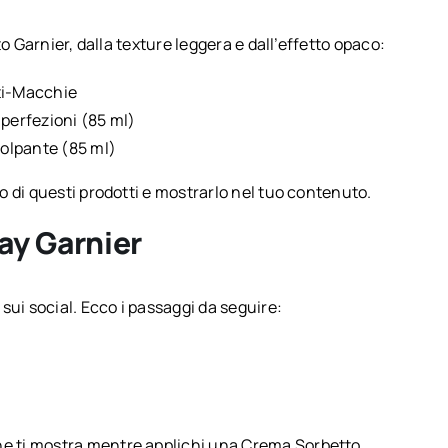
o Garnier, dalla texture leggera e dall’effetto opaco:
ti-Macchie
perfezioni (85 ml)
olpante (85 ml)
 di questi prodotti e mostrarlo nel tuo contenuto.
ay Garnier
sui social. Ecco i passaggi da seguire:
.
che ti mostra mentre applichi una Crema Sorbetto