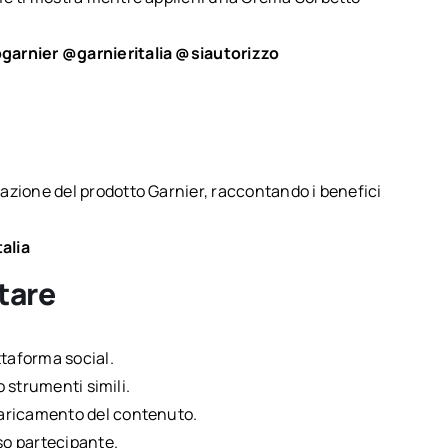
arnier @garnieritalia @siautorizzo
cazione del prodotto Garnier, raccontando i benefici
alia
tare
ttaforma social.
 o strumenti simili.
 caricamento del contenuto.
so partecipante.