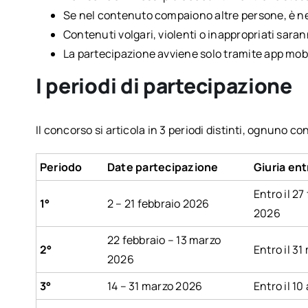
Se nel contenuto compaiono altre persone, è nec
Contenuti volgari, violenti o inappropriati saran
La partecipazione avviene solo tramite app mob
I periodi di partecipazione
Il concorso si articola in 3 periodi distinti, ognuno con
Periodo
Date partecipazione
Giuria ent
Entro il 27
1°
2 – 21 febbraio 2026
2026
22 febbraio – 13 marzo
2°
Entro il 3
2026
3°
14 – 31 marzo 2026
Entro il 10