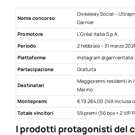
Giveaway Social – Ultrap
Nome concorso
Garnier
Promotore
L’Oréal Italia S.p.A.
Periodo
2 febbraio – 31 marzo 202
Piattaforme
Instagram @garnieritalia 
Partecipazione
Gratuita
Maggiorenni residenti in I
Destinatari
Marino
Montepremi
€ 19.284,00 (IVA inclusa 
Totale vincitori
59 premi (56 box + 2 VIP Pa
I prodotti protagonisti del