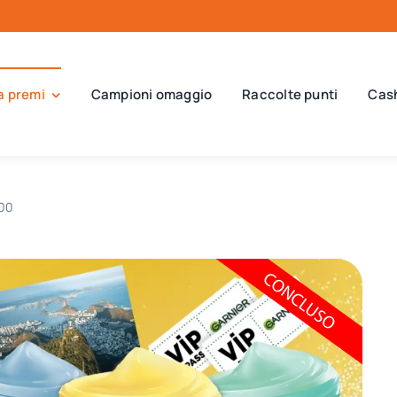
a premi
Campioni omaggio
Raccolte punti
Cas
000