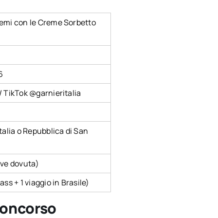
remi con le Creme Sorbetto
6
/ TikTok @garnieritalia
talia o Repubblica di San
ove dovuta)
ss + 1 viaggio in Brasile)
 concorso