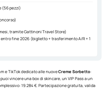
e (56 pezzi)
 concorso)
 mesi, tramite Gattinoni Travel Store)
a entro fine 2026 (biglietto + trasferimento A/R + 1
am e TikTok dedicato alle nuove
Creme Sorbetto
:
 puoi vincere una box di skincare, un VIP Pass a un
mplessivo: 19.284 €. Partecipazione gratuita, valida
o