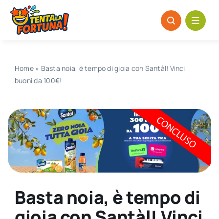
Salta
al
contenuto
Home
»
Basta noia, è tempo di gioia con Santàl! Vinci
buoni da 100€!
Basta noia, è tempo di
gioia con Santàl! Vinci