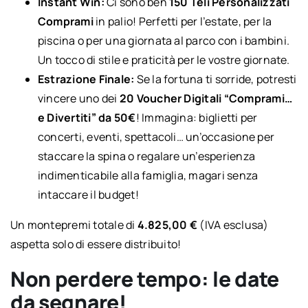
Instant Win:
Ci sono ben
150 Teli Personalizzati
Comprami
in palio! Perfetti per l’estate, per la
piscina o per una giornata al parco con i bambini.
Un tocco di stile e praticità per le vostre giornate.
Estrazione Finale:
Se la fortuna ti sorride, potresti
vincere uno dei
20 Voucher Digitali “Comprami…
e Divertiti” da 50€
! Immagina: biglietti per
concerti, eventi, spettacoli… un’occasione per
staccare la spina o regalare un’esperienza
indimenticabile alla famiglia, magari senza
intaccare il budget!
Un montepremi totale di
4.825,00 €
(IVA esclusa)
aspetta solo di essere distribuito!
Non perdere tempo: le date
da segnare!