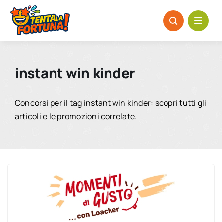
Salta
al
contenuto
instant win kinder
Concorsi per il tag instant win kinder: scopri tutti gli
articoli e le promozioni correlate.