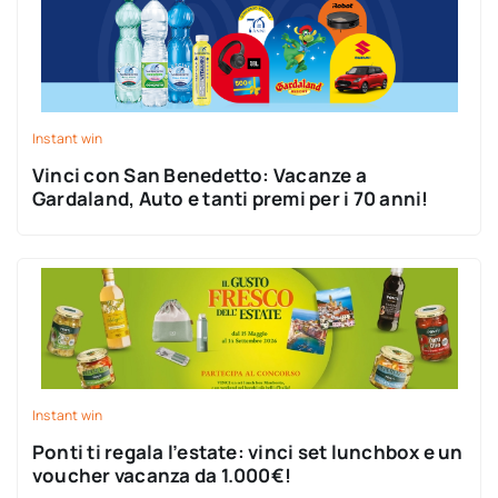
Instant win
Vinci con San Benedetto: Vacanze a
Gardaland, Auto e tanti premi per i 70 anni!
Instant win
Ponti ti regala l’estate: vinci set lunchbox e un
voucher vacanza da 1.000€!