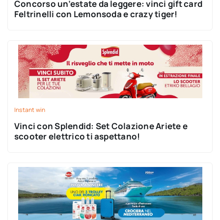
Concorso un’estate da leggere: vinci gift card
Feltrinelli con Lemonsoda e crazy tiger!
Instant win
Vinci con Splendid: Set Colazione Ariete e
scooter elettrico ti aspettano!