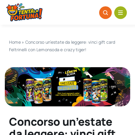
Salta
al
contenuto
Home
»
Concorso un’estate da leggere: vinci gift card
Feltrinelli con Lemonsoda e crazy tiger!
Concorso un’estate
da leggere: vinci gift