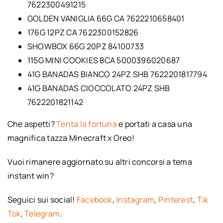
7622300491215
GOLDEN VANIGLIA 66G CA 7622210658401
176G 12PZ CA 7622300152826
SHOWBOX 66G 20PZ 84100733
115G MINI COOKIES 8CA 5000396020687
41G BANADAS BIANCO 24PZ SHB 7622201817794
41G BANADAS CIOCCOLATO 24PZ SHB
7622201821142
Che aspetti?
Tenta la fortuna
e portati a casa una
magnifica tazza Minecraft x Oreo!
Vuoi rimanere aggiornato su altri concorsi a tema
instant win?
Seguici sui social!
Facebook
,
Instagram
,
Pinterest
,
Tik
Tok
,
Telegram
.