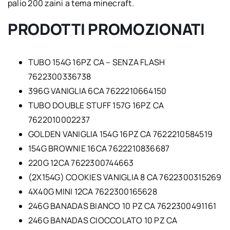
palio 200 zaini a tema minecraft.
PRODOTTI PROMOZIONATI
TUBO 154G 16PZ CA – SENZA FLASH
7622300336738
396G VANIGLIA 6CA 7622210664150
TUBO DOUBLE STUFF 157G 16PZ CA
7622010002237
GOLDEN VANIGLIA 154G 16PZ CA 7622210584519
154G BROWNIE 16CA 7622210836687
220G 12CA 7622300744663
(2X154G) COOKIES VANIGLIA 8 CA 7622300315269
4X40G MINI 12CA 7622300165628
246G BANADAS BIANCO 10 PZ CA 7622300491161
246G BANADAS CIOCCOLATO 10 PZ CA