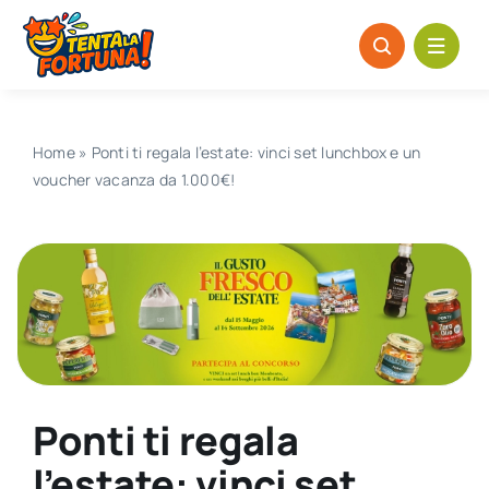
Salta
al
contenuto
Home
»
Ponti ti regala l’estate: vinci set lunchbox e un
voucher vacanza da 1.000€!
Ponti ti regala
l’estate: vinci set