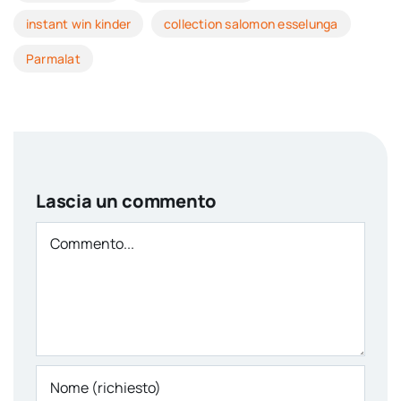
instant win kinder
collection salomon esselunga
Parmalat
Lascia un commento
Comment