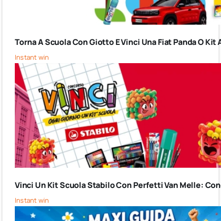
Torna A Scuola Con Giotto E Vinci Una Fiat Panda O Kit 
Instant win
Vinci Un Kit Scuola Stabilo Con Perfetti Van Melle: C
Instant win