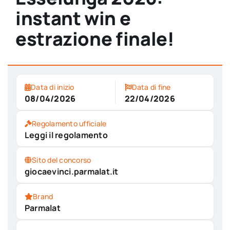
instant win e
estrazione finale!
Data di inizio
Data di fine
08/04/2026
22/04/2026
Regolamento ufficiale
Leggi il regolamento
Sito del concorso
giocaevinci.parmalat.it
Brand
Parmalat