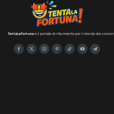
TentaLaFortuna
è il portale di riferimento per il mondo dei concor