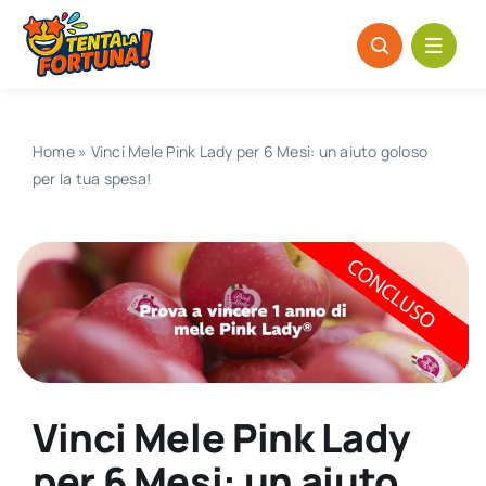
Salta
al
contenuto
Home
»
Vinci Mele Pink Lady per 6 Mesi: un aiuto goloso
per la tua spesa!
Vinci Mele Pink Lady
per 6 Mesi: un aiuto