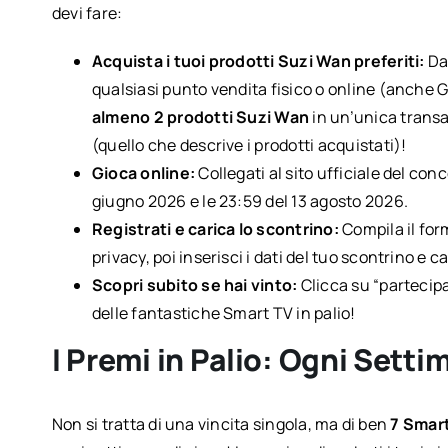
devi fare:
Acquista i tuoi prodotti Suzi Wan preferiti:
Da
qualsiasi punto vendita fisico o online (anche G
almeno 2 prodotti Suzi Wan
in un’unica transa
(quello che descrive i prodotti acquistati)!
Gioca online:
Collegati al sito ufficiale del con
giugno 2026 e le 23:59 del 13 agosto 2026.
Registrati e carica lo scontrino:
Compila il form
privacy, poi inserisci i dati del tuo scontrino e 
Scopri subito se hai vinto:
Clicca su “partecipa
delle fantastiche Smart TV in palio!
I Premi in Palio: Ogni Sett
Non si tratta di una vincita singola, ma di ben
7 Smar