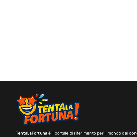
TentaLaFortuna
è il portale di riferimento per il mondo dei con