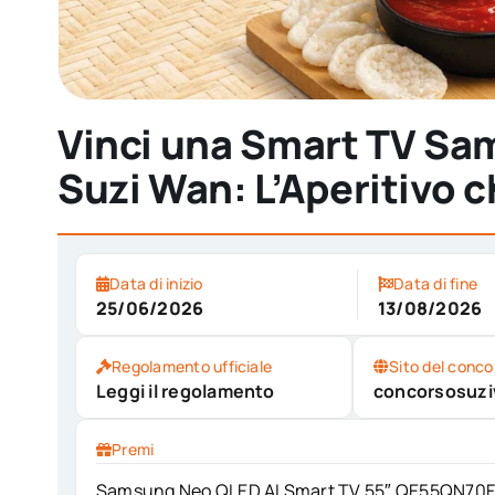
Vinci una Smart TV S
Suzi Wan: L’Aperitivo c
Data di inizio
Data di fine
25/06/2026
13/08/2026
Regolamento ufficiale
Sito del conco
Leggi il regolamento
concorsosuzi
Premi
Samsung Neo QLED AI Smart TV 55″ QE55QN70FA