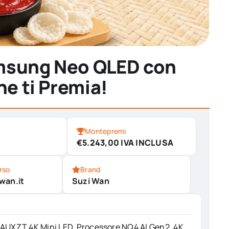
amsung Neo QLED con
he ti Premia!
Montepremi
€5.243,00 IVA INCLUSA
rso
Brand
wan.it
Suzi Wan
UXZT 4K Mini LED, Processore NQ4 Al Gen2, 4K