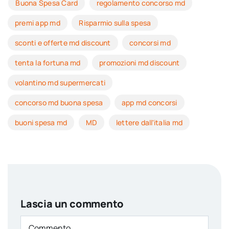
Buona Spesa Card
regolamento concorso md
premi app md
Risparmio sulla spesa
sconti e offerte md discount
concorsi md
tenta la fortuna md
promozioni md discount
volantino md supermercati
concorso md buona spesa
app md concorsi
buoni spesa md
MD
lettere dall'italia md
Lascia un commento
Comment