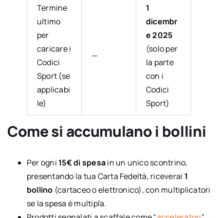
Termine
1
ultimo
dicembr
per
e 2025
caricare i
(solo per
—
Codici
la parte
Sport (se
con i
applicabi
Codici
le)
Sport)
Come si accumulano i bollini
Per ogni
15€ di spesa
in un unico scontrino,
presentando la tua Carta Fedeltà, riceverai
1
bollino
(cartaceo o elettronico), con multiplicatori
se la spesa è multipla.
Prodotti segnalati a scaffale come “
acceleratori
”