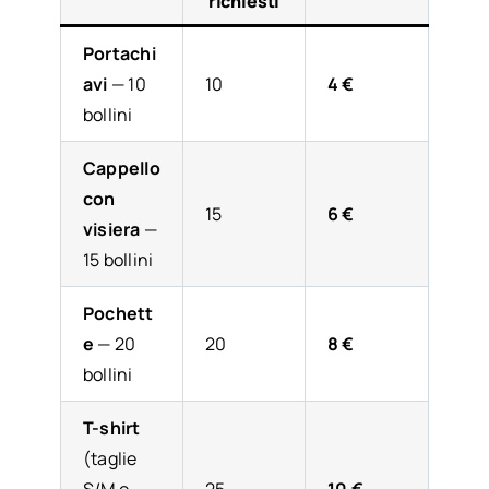
richiesti
Portachi
avi
— 10
10
4 €
bollini
Cappello
con
15
6 €
visiera
—
15 bollini
Pochett
e
— 20
20
8 €
bollini
T-shirt
(taglie
S/M o
25
10 €