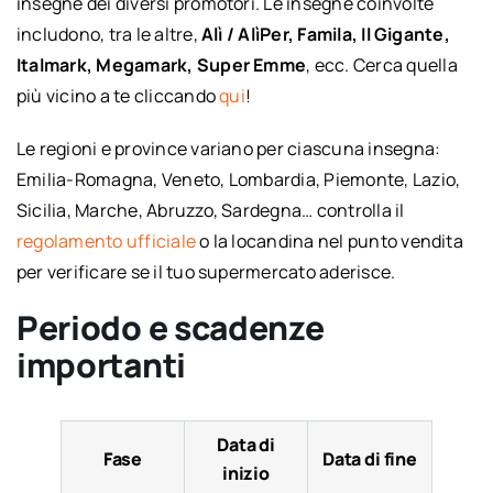
insegne dei diversi promotori. Le insegne coinvolte
includono, tra le altre,
Alì / AlìPer, Famila, Il Gigante,
Italmark, Megamark, Super Emme
, ecc. Cerca quella
più vicino a te cliccando
qui
!
Le regioni e province variano per ciascuna insegna:
Emilia-Romagna, Veneto, Lombardia, Piemonte, Lazio,
Sicilia, Marche, Abruzzo, Sardegna… controlla il
regolamento ufficiale
o la locandina nel punto vendita
per verificare se il tuo supermercato aderisce.
Periodo e scadenze
importanti
Data di
Fase
Data di fine
inizio