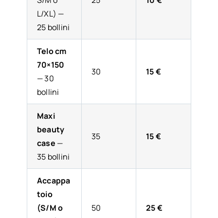
L/XL) —
25 bollini
Telo cm
70×150
30
15 €
— 30
bollini
Maxi
beauty
35
15 €
case
—
35 bollini
Accappa
toio
(S/M o
50
25 €