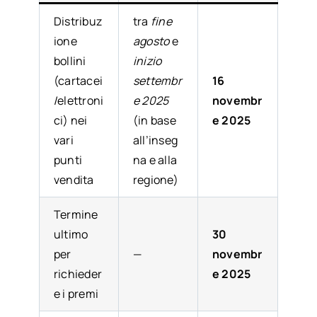
Distribuz
tra
fine
ione
agosto
e
bollini
inizio
(cartacei
settembr
16
/elettroni
e 2025
novembr
ci) nei
(in base
e 2025
vari
all’inseg
punti
na e alla
vendita
regione)
Termine
ultimo
30
per
—
novembr
richieder
e 2025
e i premi