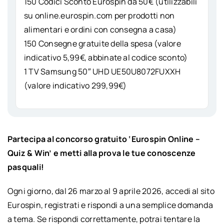
150 Codici Sconto Eurospin da 50€ (utilizzabili
su online.eurospin.com per prodotti non
alimentari e ordini con consegna a casa)
150 Consegne gratuite della spesa (valore
indicativo 5,99€, abbinate al codice sconto)
1 TV Samsung 50″ UHD UE50U8072FUXXH
(valore indicativo 299,99€)
Partecipa al concorso gratuito ‘Eurospin Online –
Quiz & Win’ e metti alla prova le tue conoscenze
pasquali!
Ogni giorno, dal 26 marzo al 9 aprile 2026, accedi al sito
Eurospin, registrati e rispondi a una semplice domanda
a tema. Se rispondi correttamente, potrai tentare la