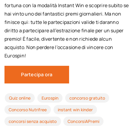
fortuna con la modalità Instant Win e scoprire subito se
hai vinto uno dei fantastici premi giornalieri. Ma non
finisce qui: tutte le partecipazioni valide ti daranno
diritto a partecipare all’estrazione finale per un super
premio! È facile, divertente e non richiede alcun
acquisto. Non perdere l’occasione di vincere con
Eurospin!
Partecipa ora
Quiz online
Eurospin
concorso gratuito
Concorso Nutrifree
instant win kinder
concorsi senza acquisto
ConcorsiAPremi