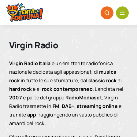
Salta
al
contenuto
Virgin Radio
Virgin Radio Italia
è un’emittente radiofonica
nazionale dedicata agli appassionati di
musica
rock
in tutte le sue sfumature, dal
classic rock
al
hard rock
e al
rock contemporaneo
. Lanciata nel
2007
e parte del gruppo
RadioMediaset
, Virgin
Radio trasmette in
FM
,
DAB+
,
streaming online
e
tramite
app
, raggiungendo un vasto pubblico di
amanti del rock.
Oltre alla programmazione musicale, l’emittente