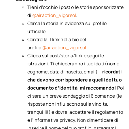
Tieni d’occhio i post o le storie sponsorizzate
di
@airaction_vigorsol
.
Cerca la storia in evidenza sul profilo
ufficiale.
Controlla il link nella bio del
profilo
@airaction_vigorsol
.
Clicca sul post/storia/link e segui le
istruzioni. Ti chiederanno i tuoi dati (nome,
cognome, data di nascita, email) –
ricordati
che devono corrispondere a quelli del tuo
documento d’identità, mi raccomando!
Poi
ci sarà un breve sondaggio di 6 domande (le
risposte non influiscono sulla vincita,
tranquilli!) e dovrai accettare il regolamento
e l’informativa privacy. Non dimenticare di
inserire il nome del tuo profilo Instagram!