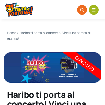
Salta
al
contenuto
Home
»
Haribo ti porta al concerto! Vinci una serata di
musica!
Haribo ti porta al
concerto! Vinci una