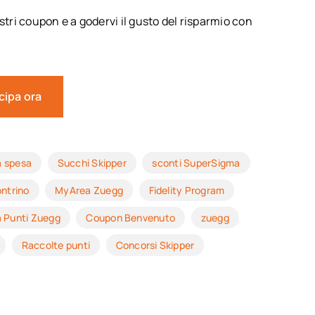
stri coupon e a godervi il gusto del risparmio con
cipa ora
a spesa
Succhi Skipper
sconti SuperSigma
ntrino
MyArea Zuegg
Fidelity Program
 Punti Zuegg
Coupon Benvenuto
zuegg
Raccolte punti
Concorsi Skipper