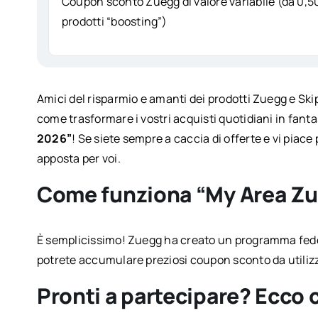
Coupon sconto Zuegg di valore variabile (da 0,50
prodotti “boosting”)
Amici del risparmio e amanti dei prodotti Zuegg e Skip
come trasformare i vostri acquisti quotidiani in fanta
2026”
! Se siete sempre a caccia di offerte e vi piace
apposta per voi.
Come funziona “My Area Z
È semplicissimo! Zuegg ha creato un programma fedel
potrete accumulare preziosi coupon sconto da utilizzar
Pronti a partecipare? Ecco 