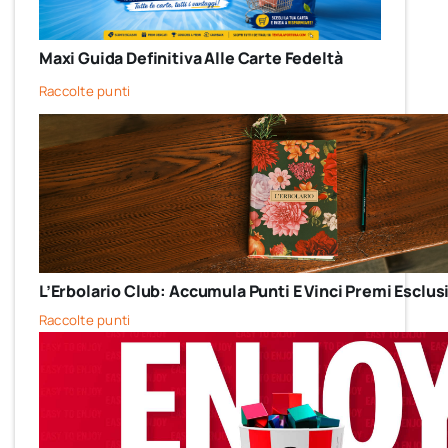
Maxi Guida Definitiva Alle Carte Fedeltà
Raccolte punti
L’Erbolario Club: Accumula Punti E Vinci Premi Esclusi
Raccolte punti