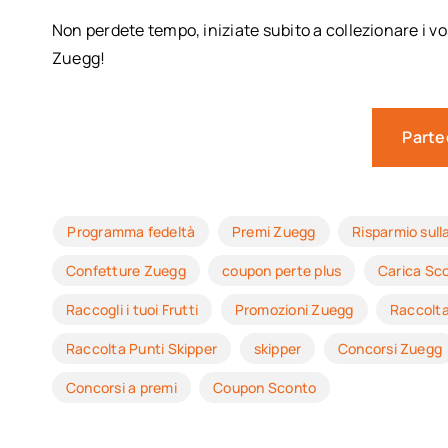
Non perdete tempo, iniziate subito a collezionare i vo
Zuegg!
Parte
Programma fedeltà
Premi Zuegg
Risparmio sull
Confetture Zuegg
coupon perte plus
Carica Sco
Raccogli i tuoi Frutti
Promozioni Zuegg
Raccolta
Raccolta Punti Skipper
skipper
Concorsi Zuegg
Concorsi a premi
Coupon Sconto