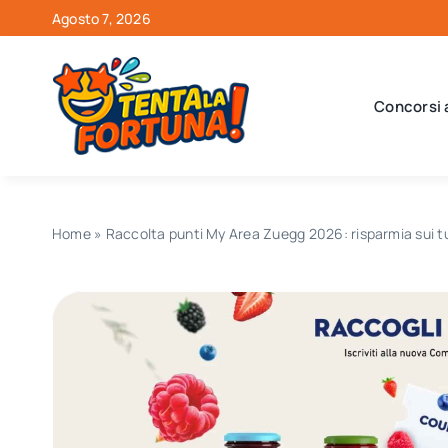
Salta
Agosto 7, 2026
al
contenuto
Concorsi 
Home
»
Raccolta punti My Area Zuegg 2026: risparmia sui tuo