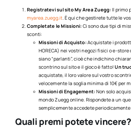
Registratevi sul sito My Area Zuegg:
Il primo 
myarea.zuegg.it
. È qui che gestirete tutte le vos
Completate le Missioni:
Ci sono due tipi di mi
sconti:
Missioni di Acquisto:
Acquistate i prodott
HORECA) nei vostri negozi fisici o e-store d
siano “parlanti”, cioè che indichino chiaram
scontrino sul sito e il gioco è fatto!
Un truc
acquistate, il loro valore sul vostro scont
velocemente la soglia minima di 10€ per m
Missioni di Engagement:
Non solo acquis
mondo Zuegg online. Rispondete a un ques
semplicemente accedete periodicamente al
Quali premi potete vincere