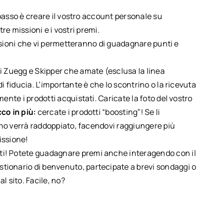
passo è creare il vostro account personale su
tre missioni e i vostri premi.
ssioni che vi permetteranno di guadagnare punti e
i Zuegg e Skipper che amate (esclusa la linea
i fiducia. L’importante è che lo scontrino o la ricevuta
ente i prodotti acquistati. Caricate la foto del vostro
co in più:
cercate i prodotti “boosting”! Se li
rino verrà raddoppiato, facendovi raggiungere più
issione!
ti! Potete guadagnare premi anche interagendo con il
tionario di benvenuto, partecipate a brevi sondaggi o
 sito. Facile, no?
?