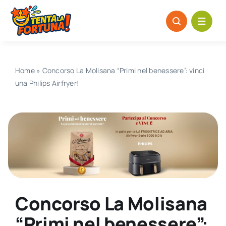
Salta
al
contenuto
Home
»
Concorso La Molisana “Primi nel benessere”: vinci
una Philips Airfryer!
Concorso La Molisana
“Primi nel benessere”: