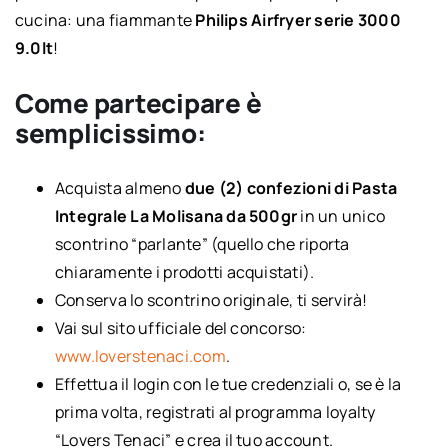
cucina: una fiammante
Philips Airfryer serie 3000
9.0lt
!
Come partecipare è
semplicissimo:
Acquista almeno
due (2) confezioni di Pasta
Integrale La Molisana da 500gr
in un unico
scontrino “parlante” (quello che riporta
chiaramente i prodotti acquistati).
Conserva lo scontrino originale, ti servirà!
Vai sul sito ufficiale del concorso:
www.loverstenaci.com
.
Effettua il login con le tue credenziali o, se è la
prima volta, registrati al programma loyalty
“Lovers Tenaci” e crea il tuo account.