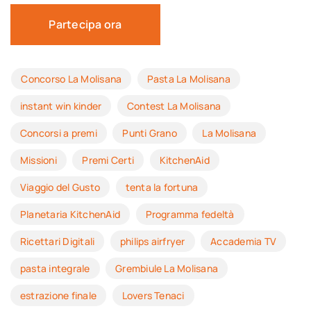
Partecipa ora
Concorso La Molisana
Pasta La Molisana
instant win kinder
Contest La Molisana
Concorsi a premi
Punti Grano
La Molisana
Missioni
Premi Certi
KitchenAid
Viaggio del Gusto
tenta la fortuna
Planetaria KitchenAid
Programma fedeltà
Ricettari Digitali
philips airfryer
Accademia TV
pasta integrale
Grembiule La Molisana
estrazione finale
Lovers Tenaci